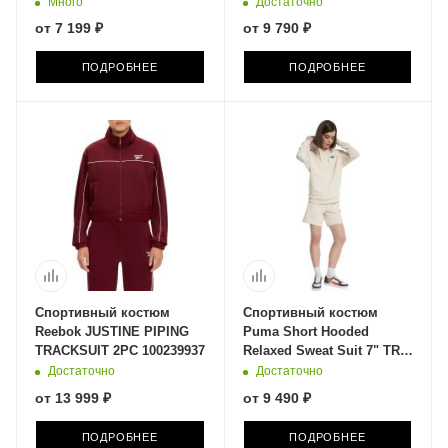
Много
Достаточно
от
7 199 ₽
от
9 790 ₽
ПОДРОБНЕЕ
ПОДРОБНЕЕ
Спортивный костюм
Спортивный костюм
Reebok JUSTINE PIPING
Puma Short Hooded
TRACKSUIT 2PC 100239937
Relaxed Sweat Suit 7" TR
op 68507687
Достаточно
Достаточно
от
13 999 ₽
от
9 490 ₽
ПОДРОБНЕЕ
ПОДРОБНЕЕ