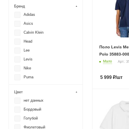
Бренд
Adidas
Asics
Calvin Klein
Head
Поло Levis M
Lee
Polo 35883-00
Levis
Мало
Арт.: 
Nike
5 999
₽
/шт
Puma
Reebok
Цвет
S.Oliver
нет данных
Under Armour
Бордовый
Wrangler
Голубой
Фиолетовый