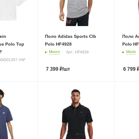
ein
Поло Adidas Sports Clb
Поло Ad
e Polo Top
Polo HF4928
Polo H
F
Много
Мало
Арт.: HF4928
IG0IG01357-YAF
7 399
₽
/шт
6 799