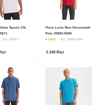
idas Sports Clb
Поло Levis Men Housemark
F5671
Polo 35883-0006
Мало
Арт.: HF5671
Арт.: 35883-0006
₽
/шт
5 299
₽
/шт