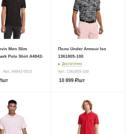
vis Men Slim
Поло Under Armour Iso
rk Polo Shirt A4842-
1361805-100
Достаточно
Арт.: A4842-0015
Арт.: 1361805-100
₽
/шт
10 899
₽
/шт