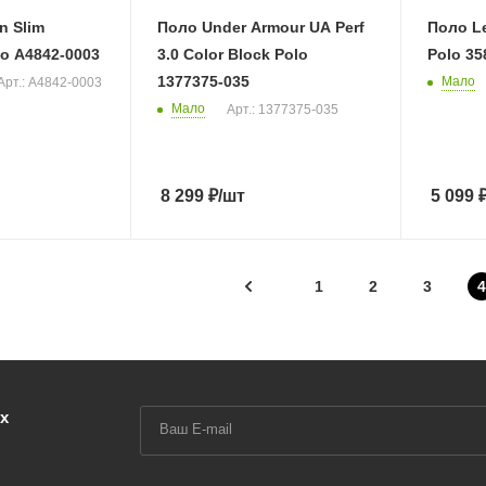
n Slim
Поло Under Armour UA Perf
Поло L
o A4842-0003
3.0 Color Block Polo
Polo 35
1377375-035
Мало
Арт.: A4842-0003
Мало
Арт.: 1377375-035
8 299
₽
/шт
5 099
1
2
3
4
х