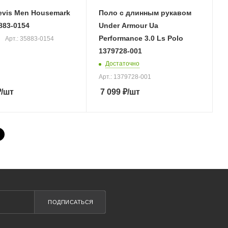
evis Men Housemark
Поло с длинным рукавом
883-0154
Under Armour Ua
Performance 3.0 Ls Polo
Арт.: 35883-0154
1379728-001
Достаточно
Арт.: 1379728-001
₽
/шт
7 099
₽
/шт
ПОДПИСАТЬСЯ