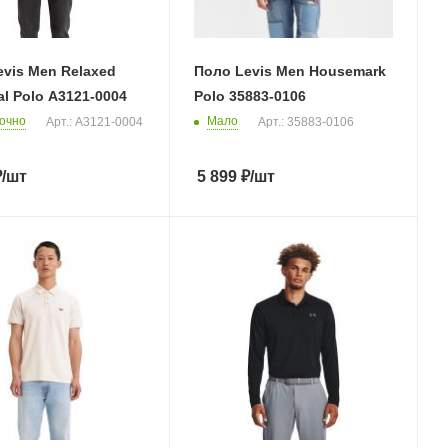
vis Men Relaxed
Поло Levis Men Housemark
l Polo A3121-0004
Polo 35883-0106
очно
Мало
Арт.: A3121-0004
Арт.: 35883-0106
₽
/шт
5 899
₽
/шт