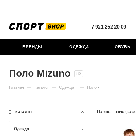
+7 921 252 20 09
БРЕНДЫ
ОДЕЖДА
ОБУВЬ
Поло Mizuno
80
—
—
—
Главная
Каталог
Одежда
Поло
По умолчанию (возр
КАТАЛОГ
Одежда