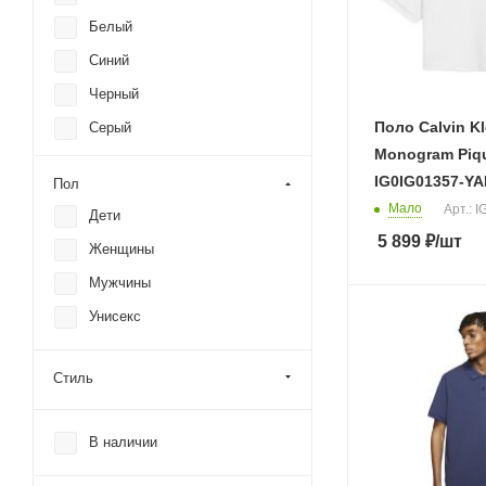
Белый
Синий
Черный
Поло Calvin Kl
Серый
Monogram Piqu
Красный
IG0IG01357-YA
Пол
Желтый
Мало
Арт.: 
Дети
Зеленый
5 899
₽
/шт
Женщины
Оранжевый
Мужчины
Розовый
Унисекс
Стиль
В наличии