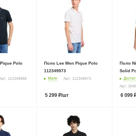
Pique Polo
Поло Lee Men Pique Polo
Поло Ni
112349973
Solid P
Мало
Достат
Арт.: 112349968
Арт.: 112349973
Арт.: DH
5 299
₽
/шт
6 099