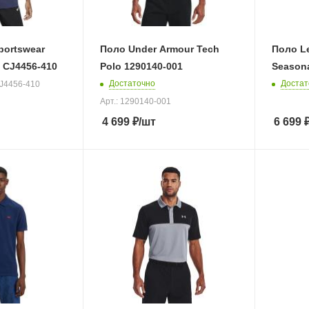
portswear
Поло Under Armour Tech
Поло Le
t CJ4456-410
Polo 1290140-001
Seasona
Достаточно
Достат
CJ4456-410
Арт.: 1290140-001
4 699
₽
/шт
6 699