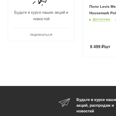
LGT
Поло Levis Me
M
Будьте в курсе наших акций и
Housemark Pol
MD
новостей
Достаточно
MDT
S
ПОДПИСАТЬСЯ
SM
6 499
₽
/шт
SMT
XL
XLT
XS
XXL
XXLT
Будьте в курсе наши
акций, распродаж и
новостей