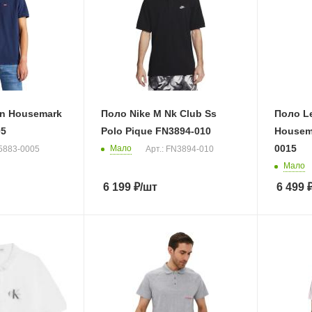
en Housemark
Поло Nike M Nk Club Ss
Поло Le
05
Polo Pique FN3894-010
Housema
0015
Мало
35883-0005
Арт.: FN3894-010
Мало
6 199
₽
/шт
6 499