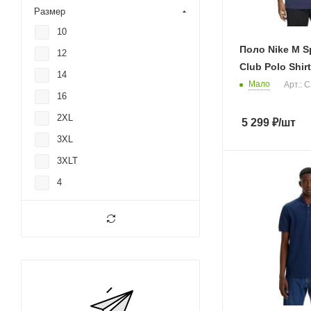
Размер
10
Поло Nike M S
12
Club Polo Shir
14
Мало
Арт.: 
16
2XL
5 299
₽
/шт
3XL
3XLT
4
4XL
6
8
L
LG