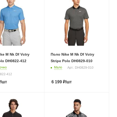
ke M Nk Df Vctry
Поло Nike M Nk Df Vctry
olo DH0822-412
Stripe Polo DH0829-010
очно
Мало
Арт.: DH0829-010
0822-412
₽
/шт
6 199
₽
/шт