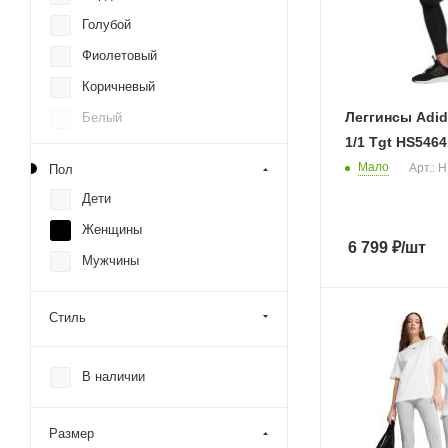
Голубой
Фиолетовый
Коричневый
Леггинсы Adid
Белый
1/1 Tgt HS5464
Синий
Мало
Арт.: 
Пол
Черный
Дети
Серый
Женщины
Красный
6 799
₽
/шт
Мужчины
Зеленый
Оранжевый
Стиль
Розовый
В наличии
Размер