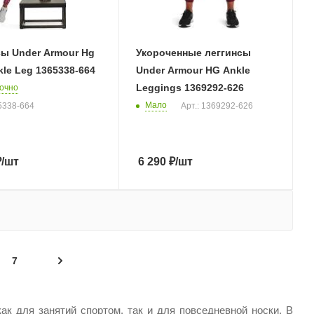
сы Under Armour Hg
Укороченные леггинсы
le Leg 1365338-664
Under Armour HG Ankle
Leggings 1369292-626
очно
Мало
65338-664
Арт.: 1369292-626
₽
/шт
6 290
₽
/шт
7
ак для занятий спортом, так и для повседневной носки. В