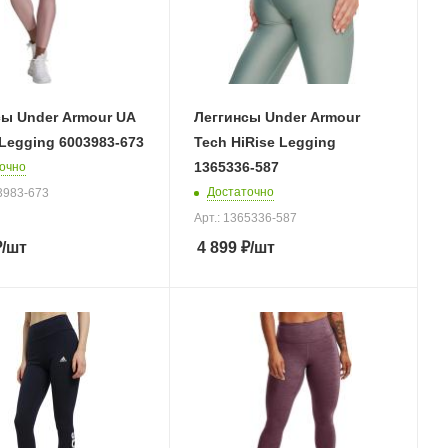
сы Under Armour UA
Леггинсы Under Armour
Legging 6003983-673
Tech HiRise Legging
1365336-587
очно
Достаточно
03983-673
Арт.: 1365336-587
₽
/шт
4 899
₽
/шт