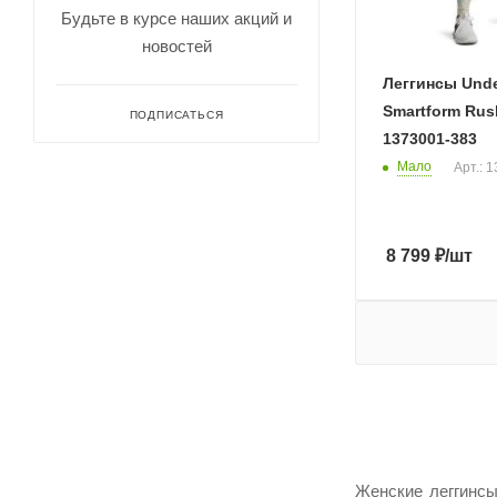
36
Будьте в курсе наших акций и
38
новостей
3X
Леггинсы Unde
3XL
Smartform Rus
ПОДПИСАТЬСЯ
40
1373001-383
Мало
Арт.: 
42
80
86
8 799
₽
/шт
92
98
L
LG
LGT
M
MD
Женские леггинсы