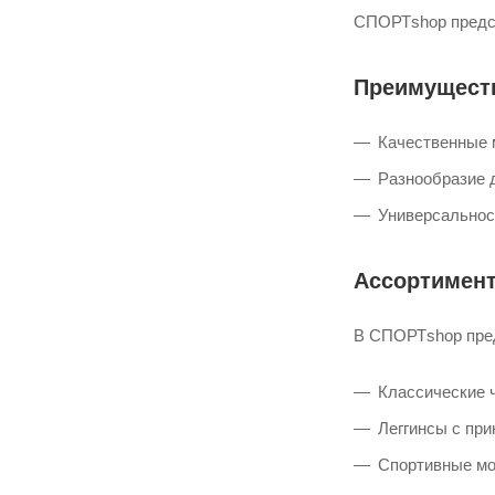
MDS
СПОРТshop предст
MDT
Преимуществ
S
S/M
Качественные 
SM
Разнообразие 
SMS
Универсальност
SMT
XL
Ассортимент
XLT
XS
В СПОРТshop пред
XST
Классические ч
XXL
Леггинсы с при
XXS
Спортивные мо
YLG