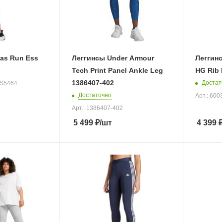
as Run Ess
Леггинсы Under Armour
Леггин
Tech Print Panel Ankle Leg
HG Rib 
1386407-402
Достат
HS5464
Достаточно
Арт.: 60
Арт.: 1386407-402
5 499
₽
/шт
4 399