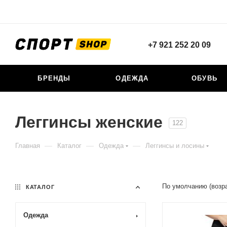
+7 921 252 20 09
БРЕНДЫ
ОДЕЖДА
ОБУВЬ
Леггинсы женские
122
—
—
—
Главная
Каталог
Одежда
Леггинсы и лосины
По умолчанию (возр
КАТАЛОГ
Одежда