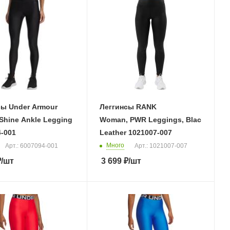
сы Under Armour
Леггинсы RANK
Shine Ankle Legging
Woman, PWR Leggings, Black
-001
Leather 1021007-007
Много
Арт.: 6007094-001
Арт.: 1021007-007
₽
/шт
3 699
₽
/шт