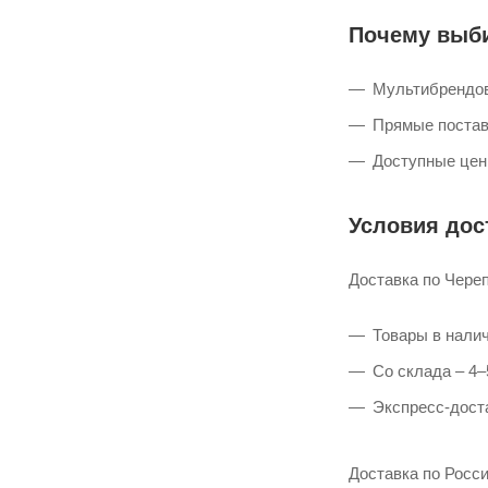
YSM
Почему выб
YXL
YXS
Мультибрендов
Прямые поставк
Доступные цен
Условия дос
Доставка по Чере
Товары в налич
Со склада – 4–
Экспресс-доста
Доставка по Росс