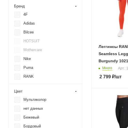
Бренд
4F
Adidas
Bilcee
HOTSUIT
Леггинсы RAN
Mothercare
Seamless Legg
Nike
Burgundy 1021
Puma
Много
Арт.:
2 799
₽
/шт
RANK
Reebok
Цвет
Under Armour
Мультиколор
нет данных
Бежевый
Бордовый