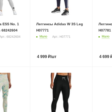
 ESS No. 1
Леггинсы Adidas W 3S Leg
Леггинс
 68242604
H07771
H07781
Мало
Мало
Арт.: 68242604
Арт.: H07771
4 999
₽
/шт
4 699