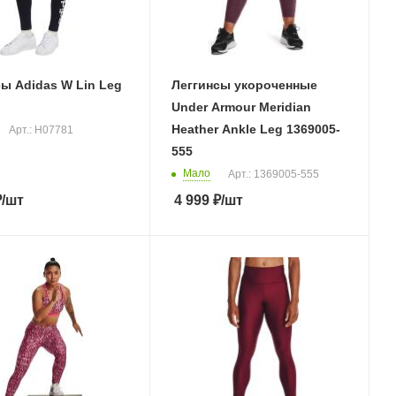
ы Adidas W Lin Leg
Леггинсы укороченные
Under Armour Meridian
Heather Ankle Leg 1369005-
Арт.: H07781
555
Мало
Арт.: 1369005-555
₽
/шт
4 999
₽
/шт