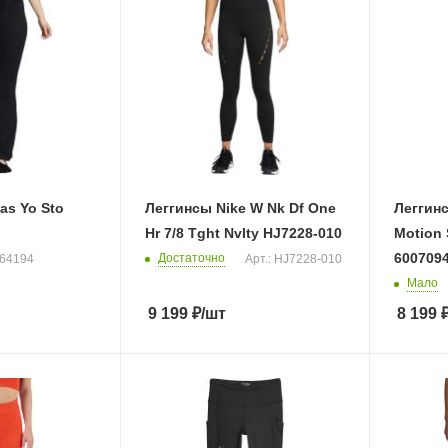
as Yo Sto
Леггинсы Nike W Nk Df One
Леггин
Hr 7/8 Tght Nvlty HJ7228-010
Motion 
6007094
Достаточно
H64194
Арт.: HJ7228-010
Мало
9 199
₽
/шт
8 199