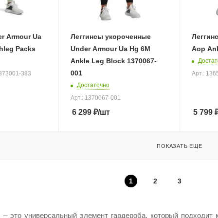
r Armour Ua
Леггинсы укороченные
Леггин
hleg Packs
Under Armour Ua Hg 6M
Aop Ank
Ankle Leg Block 1370067-
Достат
001
1373001-383
Арт.: 13
Достаточно
Арт.: 1370067-001
6 299
₽
/шт
5 799
ПОКАЗАТЬ ЕЩЕ
1
2
3
 – это универсальный элемент гардероба, который подходит к