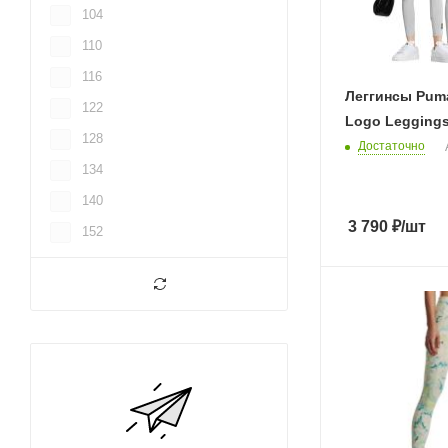
104
110
116
Леггинсы Puma
122
Logo Leggings
128
Достаточно
134
140
3 790
₽
/шт
152
164
1X
2X
2XS
32
34