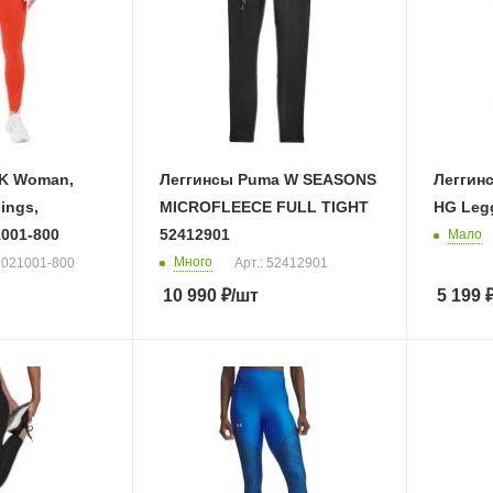
K Woman,
Леггинсы Puma W SEASONS
Леггин
ings,
MICROFLEECE FULL TIGHT
HG Legg
001-800
52412901
Мало
Много
 1021001-800
Арт.: 52412901
10 990
₽
/шт
5 199