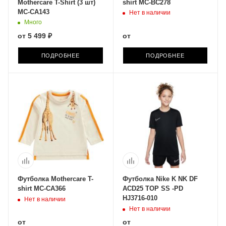
Mothercare T-Shirt (3 шт)
shirt MC-BC278
MC-CA143
Нет в наличии
Много
от
5 499 ₽
от
ПОДРОБНЕЕ
ПОДРОБНЕЕ
Футболка Mothercare T-
Футболка Nike K NK DF
shirt MC-CA366
ACD25 TOP SS -PD
HJ3716-010
Нет в наличии
Нет в наличии
от
от