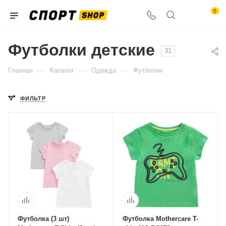
0
Футболки детские
31
—
—
—
Главная
Каталог
Одежда
Футболки
ФИЛЬТР
Футболка (3 шт)
Футболка Mothercare T-