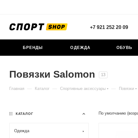
+7 921 252 20 09
БРЕНДЫ
ОДЕЖДА
ОБУВЬ
Повязки Salomon
13
—
—
—
Главная
Каталог
Спортивные аксессуары
Повязки
По умолчанию (возр
КАТАЛОГ
Одежда