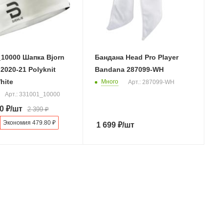
10000 Шапка Bjorn
Бандана Head Pro Player
 2020-21 Polyknit
Bandana 287099-WH
hite
Много
Арт.: 287099-WH
Арт.: 331001_10000
0
₽
/шт
2 399
₽
Экономия
479.80
₽
1 699
₽
/шт