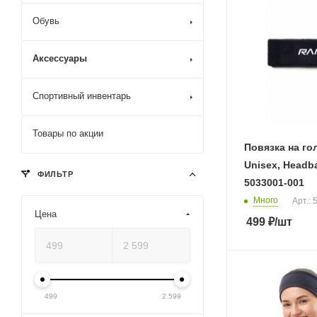
Обувь
Аксессуары
Спортивный инвентарь
Товары по акции
Повязка на г
Unisex, Headb
ФИЛЬТР
5033001-001
Много
Арт.:
Цена
499
₽
/шт
499
2 599