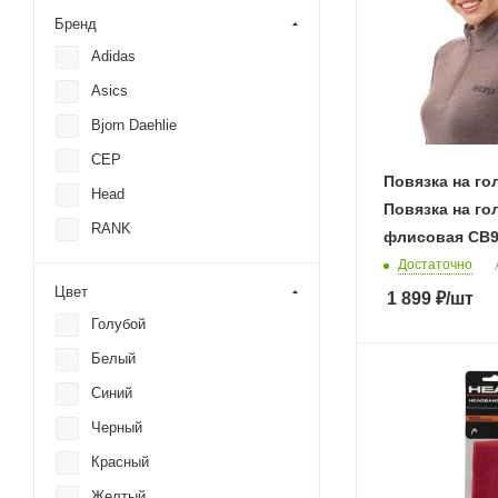
Бренд
Adidas
Asics
Bjorn Daehlie
CEP
Повязка на го
Head
Повязка на го
RANK
флисовая CB9
Достаточно
Цвет
1 899
₽
/шт
Голубой
Белый
Синий
Черный
Красный
Желтый