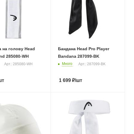
 на голову Head
Бандана Head Pro Player
nd 285080-WH
Bandana 287099-BK
Много
Арт.: 285080-WH
Арт.: 287099-BK
шт
1 699
₽
/шт