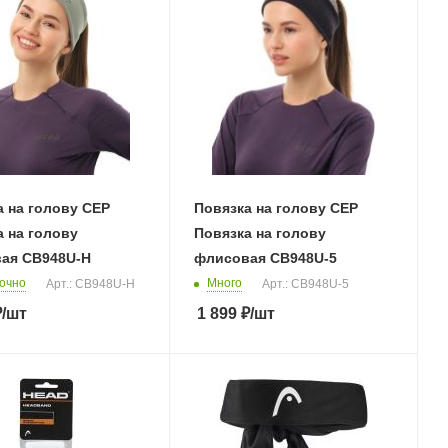
а на голову CEP
Повязка на голову CEP
 на голову
Повязка на голову
ая CB948U-H
флисовая CB948U-5
очно
Много
Арт.: CB948U-H
Арт.: CB948U-5
₽
/шт
1 899
₽
/шт