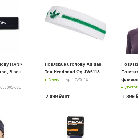
олову RANK
Повязка на голову Adidas
Повязк
and, Black
Ten Headband Og JW6118
Повязка
флисов
Много
Арт.: JW6118
Достат
 5033001-001
2 099
₽
/шт
1 899