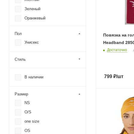
Зеленый
Оранжевый
Пол
Повязка на го
Headband 285
Унисекс
Достаточно
Стиль
799
₽
/шт
В наличии
Размер
NS
O/S
one size
OS