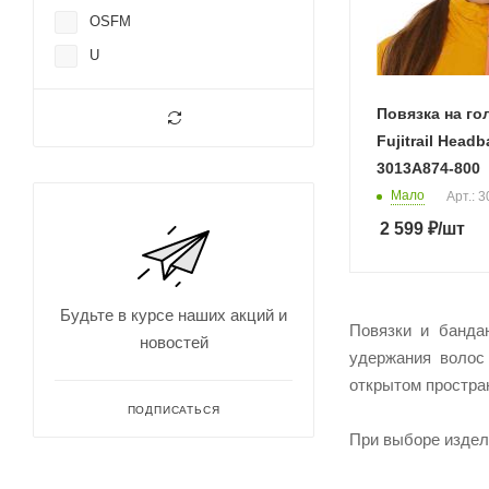
OSFM
U
Повязка на го
Fujitrail Head
3013A874-800
Мало
Арт.: 
2 599
₽
/шт
Будьте в курсе наших акций и
Повязки и банда
новостей
удержания волос
открытом простра
ПОДПИСАТЬСЯ
При выборе издел