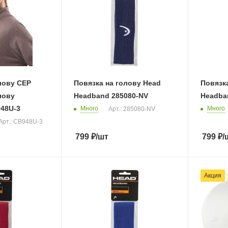
лову CEP
Повязка на голову Head
Повязка
лову
Headband 285080-NV
Headba
48U-3
Много
Много
Арт.: 285080-NV
Арт.: CB948U-3
799
₽
/шт
799
₽
/
Акция