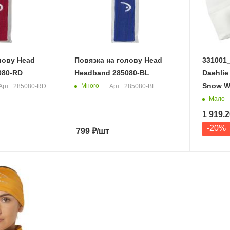
лову Head
Повязка на голову Head
331001_
080-RD
Headband 285080-BL
Daehlie
Snow W
Много
Арт.: 285080-RD
Арт.: 285080-BL
Мало
1 919.2
-
20
%
799
₽
/шт