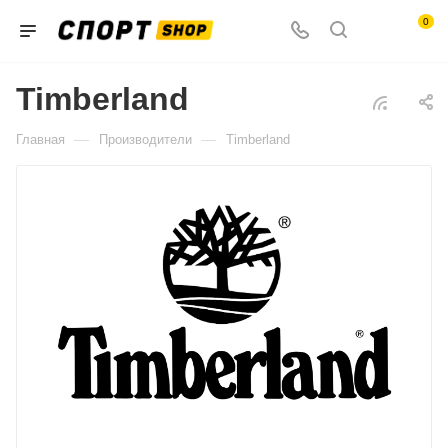
0
Timberland
—
—
Главная
Производители
Timberland