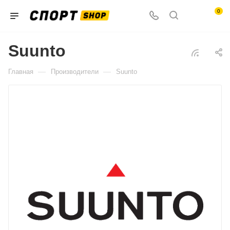
0
Suunto
—
—
Главная
Производители
Suunto