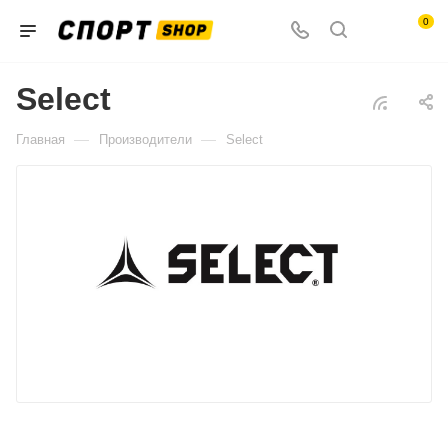
0
Select
—
—
Главная
Производители
Select