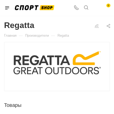
0
Regatta
—
—
Главная
Производители
Regatta
Товары