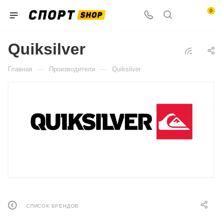
0
Quiksilver
—
—
Главная
Производители
Quiksilver
СПИСОК БРЕНДОВ