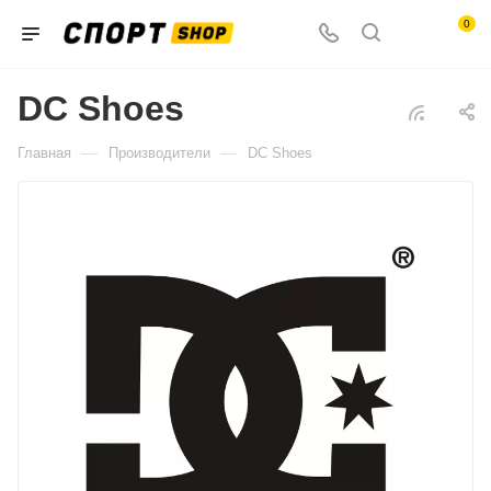
0
DC Shoes
—
—
Главная
Производители
DC Shoes