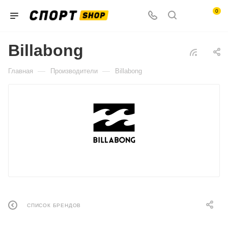
0
Billabong
—
—
Главная
Производители
Billabong
СПИСОК БРЕНДОВ