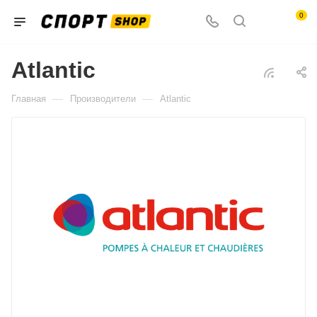
0
Atlantic
—
—
Главная
Производители
Atlantic